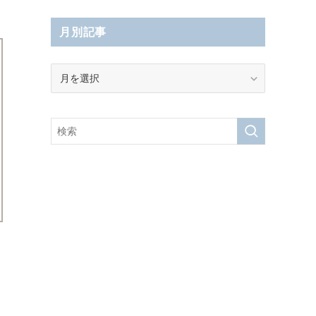
月別記事
月
別
記
事